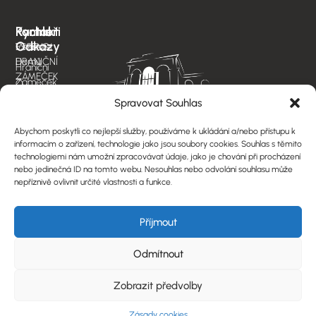
Partneři
Rychlé
Kontakt
Odkazy
ESSENS
Vinařství
Domů
HRANIČNÍ
Hraniční
ZÁMEČEK
Zámeček
O
s.r.o.
vinařství
Valtické
Spravovat Souhlas
HZ
IČ:
podzemí
22113185
Abychom poskytli co nejlepší služby, používáme k ukládání a/nebo přístupu k
Naše
Restaurant
informacím o zařízení, technologie jako jsou soubory cookies. Souhlas s těmito
vína
ESSENS
Adresa
technologiemi nám umožní zpracovávat údaje, jako je chování při procházení
nebo jedinečná ID na tomto webu. Nesouhlas nebo odvolání souhlasu může
provozovny:
Naše
nepříznivě ovlivnit určité vlastnosti a funkce.
Nejdecká
nabídka
714,
Kontakt
Lednice
Příjmout
na
Všeobecné
Moravě
obchodní
Odmítnout
691
podmínky
44
GDPR
Zobrazit předvolby
E-
Reklamační
mail:
Zásady cookies