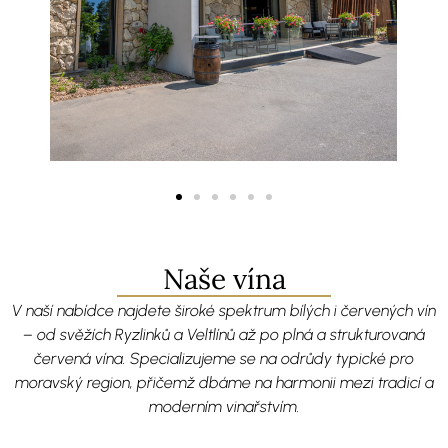
Naše vína
V naší nabídce najdete široké spektrum bílých i červených vín
– od svěžích Ryzlinků a Veltlínů až po plná a strukturovaná
červená vína. Specializujeme se na odrůdy typické pro
moravský region, přičemž dbáme na harmonii mezi tradicí a
moderním vinařstvím.