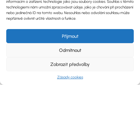
informacím o zařízení, technologie jako jsou soubory cookies. Souhlas s těmito
technologiemi nám umožní zpracovávat údaje, jako je chování při procházení
nebo jedinečná ID na tomto webu. Nesouhlas nebo odvolání souhlasu může
nepříznivě ovlivnit určité vlastnosti a funkce.
Příjmout
Veltlínské zelené
329 Kč
Odmítnout
E-SHOP
Zobrazit předvolby
Zásady cookies