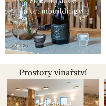
Firemní akce
a teambuildingy
Prostory vinařství
Degustovna