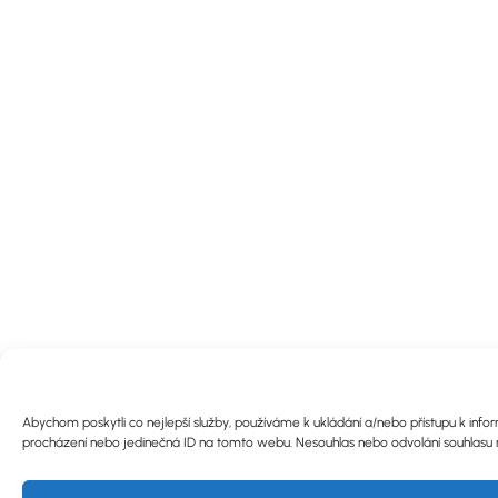
Abychom poskytli co nejlepší služby, používáme k ukládání a/nebo přístupu k info
procházení nebo jedinečná ID na tomto webu. Nesouhlas nebo odvolání souhlasu můž